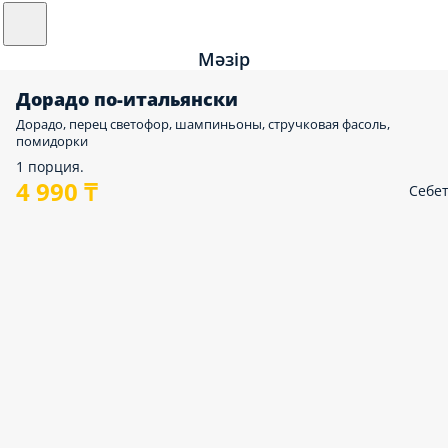
Мәзір
Дорадо по-итальянски
Дорадо, перец светофор, шампиньоны, стручковая фасоль,
помидорки
1 порция.
4 990 ₸
Себе