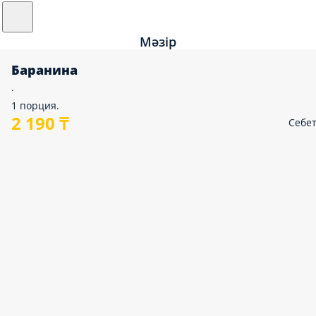
Мәзір
Баранина
.
1 порция.
2 190 ₸
Себе