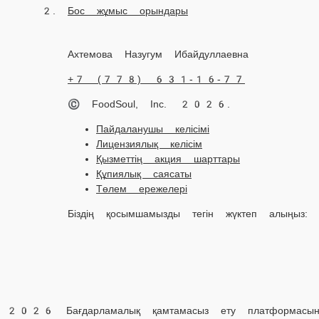
Бос жұмыс орындары
Ахтемова Назугум Ибайдуллаевна
+7 (778) 631-16-77
© FoodSoul, Inc. 2026.
Пайдаланушы келісімі
Лицензиялық келісім
Қызметтің акция шарттары
Құпиялық саясаты
Төлем ережелері
Біздің қосымшамызды тегін жүктеп алыңыз:
2026 Бағдарламалық қамтамасыз ету платформас