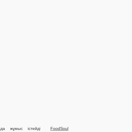
ында жұмыс істейді
FoodSoul