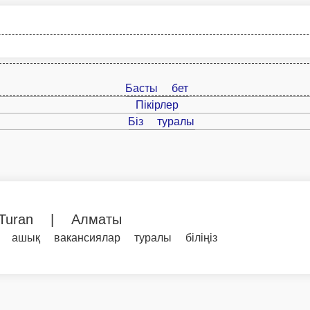
Басты бет
Пікірлер
Біз туралы
uran | Алматы
і ашық вакансиялар туралы біліңіз