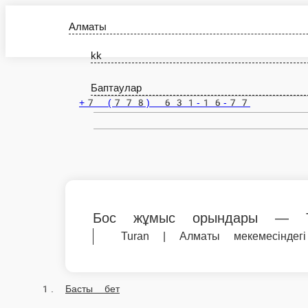
Алматы
kk
Баптаулар
+7 (778) 631-16-77
Бос жұмыс орындары — T
Turan | Алматы мекемесіндег
Басты бет