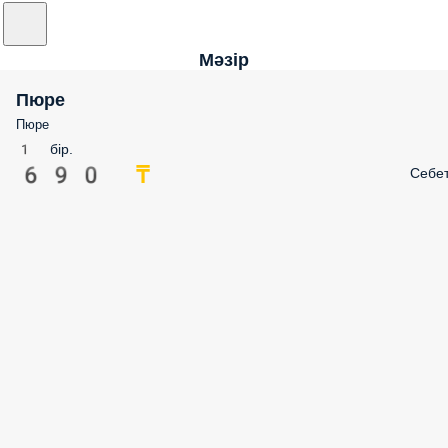
Мәзір
Пюре
Пюре
1 бір.
690 ₸
Себе