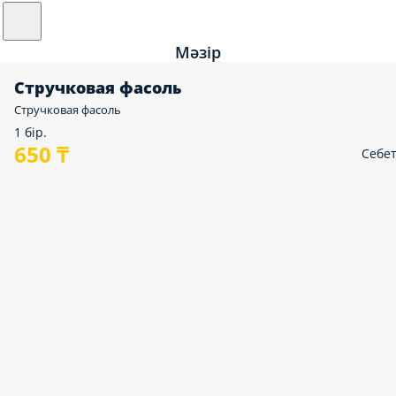
Мәзір
Стручковая фасоль
Стручковая фасоль
1 бір.
650 ₸
Себе