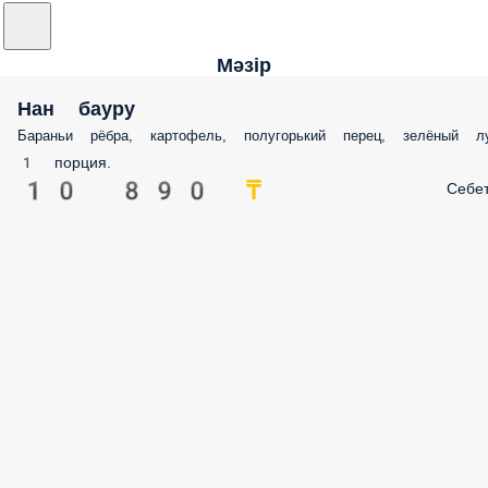
Мәзір
Нан бауру
Бараньи рёбра, картофель, полугорький перец, зелёный л
1 порция.
10 890 ₸
Себе