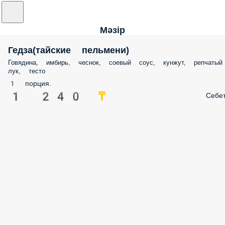
Мәзір
Гедза(тайские пельмени)
Говядина, имбирь, чеснок, соевый соус, кунжут, репчатый
лук, тесто
1 порция.
1 240 ₸
Себе