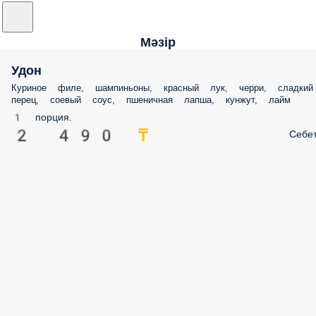
Мәзір
Удон
Куриное филе, шампиньоны, красный лук, черри, сладкий
перец, соевый соус, пшеничная лапша, кунжут, лайм
1 порция.
2 490 ₸
Себе