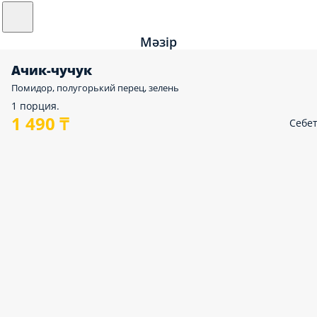
Мәзір
Ачик-чучук
Помидор, полугорький перец, зелень
1 порция.
1 490 ₸
Себе