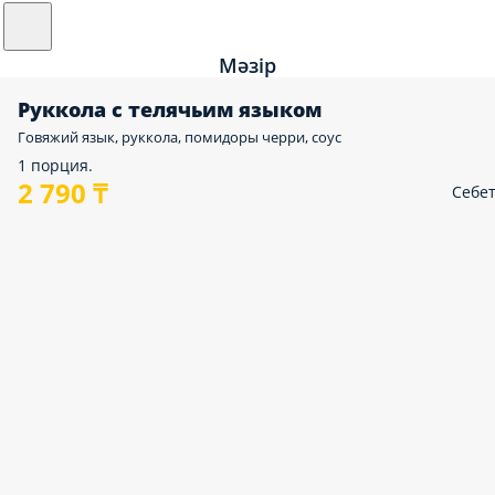
Мәзір
Руккола с телячьим языком
Говяжий язык, руккола, помидоры черри, соус
1 порция.
2 790 ₸
Себе