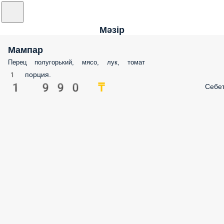
Мәзір
Мампар
Перец полугорький, мясо, лук, томат
1 порция.
1 990 ₸
Себе