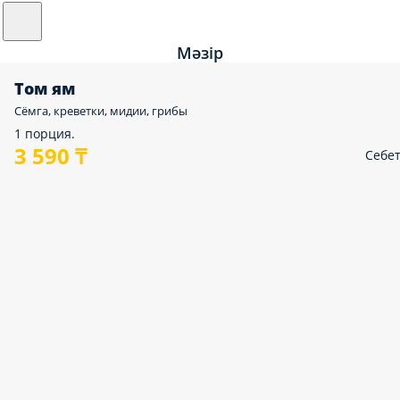
Мәзір
Том ям
Сёмга, креветки, мидии, грибы
1 порция.
3 590 ₸
Себе