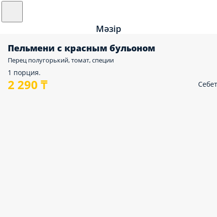
Мәзір
Пельмени с красным бульоном
Перец полугорький, томат, специи
1 порция.
2 290 ₸
Себе