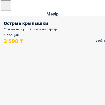
Мәзір
Острые крылышки
Соус на выбор: BBQ, сырный, тартар
1 порция.
2 590 ₸
Себе