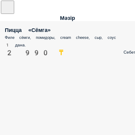
Мәзір
Пицца «Сёмга»
Филе сёмги, помидоры, cream cheese, сыр, соус
1 дана.
2 990 ₸
Себе