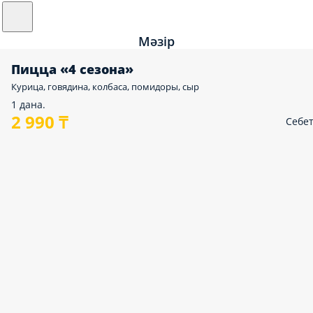
Мәзір
Пицца «4 сезона»
Курица, говядина, колбаса, помидоры, сыр
1 дана.
2 990 ₸
Себе