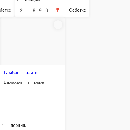
я с овощами
1 порция.
6 дана.
2 490 ₸
2 490 ₸
Себетке
Себетке
Себетке
Бешбармак
Бешбармак на двоих