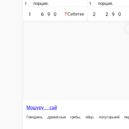
Ашлям фу
Лапша, огурцы, соус острый, пун (крахмал) яичный, омлет, джусай
1 порция.
1
2 290 ₸
Себетке
Дин-Дин 
Мелко нареза
Домашний лагман