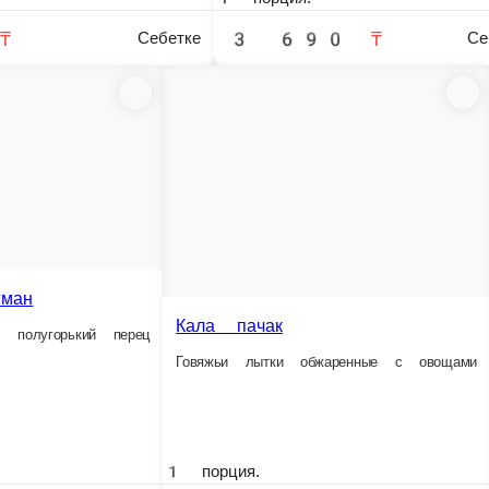
Отварная требуха жаренна
лугорький перец, грибы вешенки
1 порция.
1 порция.
3 990 ₸
3 790 ₸
Себетке
Себетке