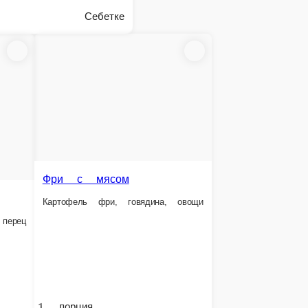
арын
азы, жая, тесто туздык, зелёный лук, бульон
орция.
 690 ₸
Себетке
Жареные манты
Кауха лагман
Жареные манты
Лагман с яичным омлетом