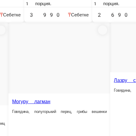
Мелко нарезанный перец, капуста басай, говядина
Гговядина, мелко нарезанный пере
 порция.
1 порция.
2 290 ₸
2 290 ₸
Себетке
Манты с джу
Манты с джусаем
цомян
Басай фун тан ру
нный жаренный лагман
Говядина, полугорький перец, фунчёза