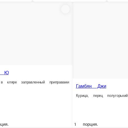
Фри с мясом
Баклажан сай
Картофель фри, говядина, овощи
Говядина, баклажаны, полугорький перец
нжут
1 порция.
1 порция.
3 690 ₸
2 890 ₸
тке
Себетке
Себетке
ухум сай
Плов праздничный
Опка есип жаренный
жусай, яйцо, лук