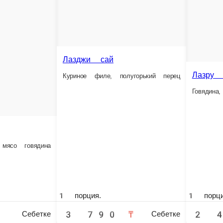
Куырдак из баранины
Ганза Ю
овощами
Баранина, картошка, лук, красный перец
Сазан в кляре заправленный пр
1 порция.
1 порция.
2 890 ₸
6 490 ₸
бетке
Себетке
С