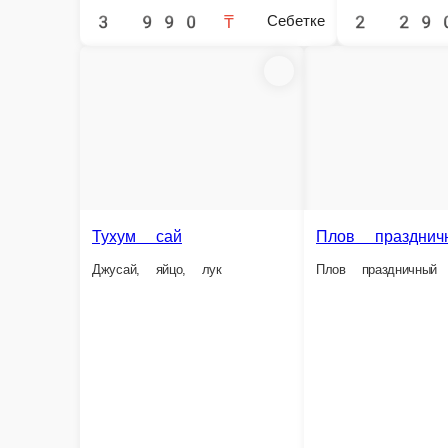
Крупно нарезанный пер
1 порция.
1 порция.
2 490 ₸
2 290 ₸
Себетке