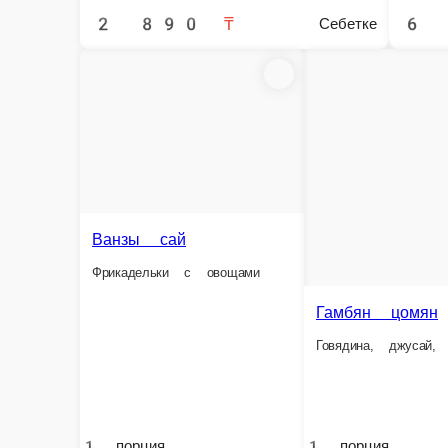
Кала пачак
Говяжьи лытки обжаренные с овощами
1 порция.
1 порция.
1 п
3 790 ₸
3 590 ₸
1
Себетке
Себетке
Могуру л