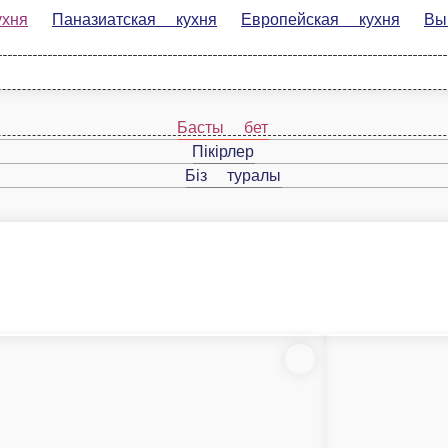
Паназиатская кухня
Европейская кухня
Выпечка
Фаст 
Басты бет
Пікірлер
Біз туралы