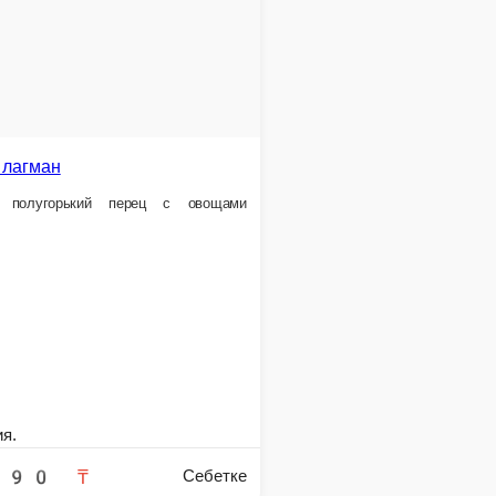
Гамбян Джи
иправами
Курица, перец полугорький, перец сушеный, орешки
1 порция.
4 290 ₸
ебетке
Себетке