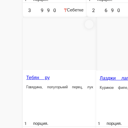
Мошуру сай
Говядина, по
Говядина, древесные грибы, яйцо, полугорький перец
1 порция.
1 порция.
3 990 ₸
2 490 ₸
Себетке
Гуйру цомян
Гуйру лагман
Говядина, полугорький перец капуста басай