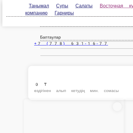
Танымал
Супы
Салаты
Восточная кухня
Алматы
kk
Баптаулар
+7 (778) 631-16-77
0 ₸
өздігінен алып кетудің мин. сомасы