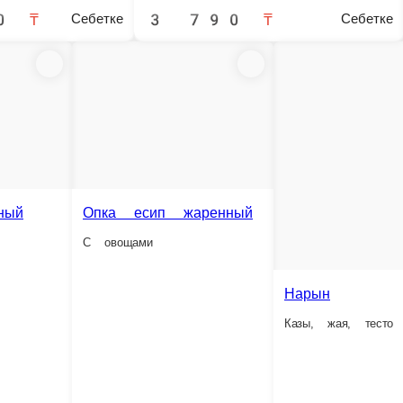
Гуйру ганфан
ец, капуста басай, говядина
Говядина, капуста басай, крупно нарезанный перец, рис
1 порция.
2 290 ₸
Себетке
Себетке
Суйру лагман
Суйру ганфан