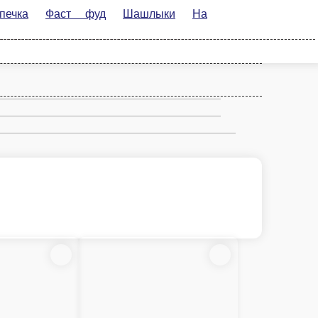
фуд
Шашлыки
На компанию
Гарниры