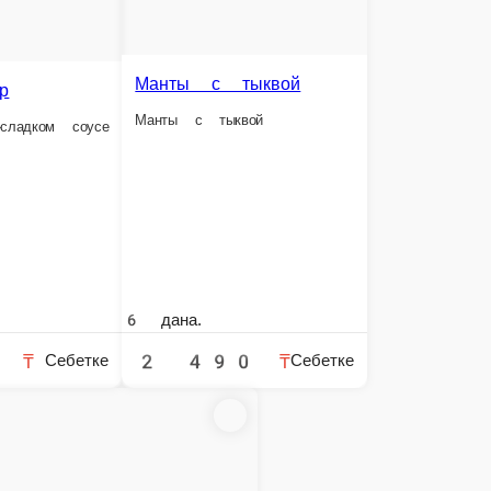
Могу Сай
Шампиньоны, перец полугорький, перец светофор, мясо говядина
1 порция.
3 790 ₸
Себетке