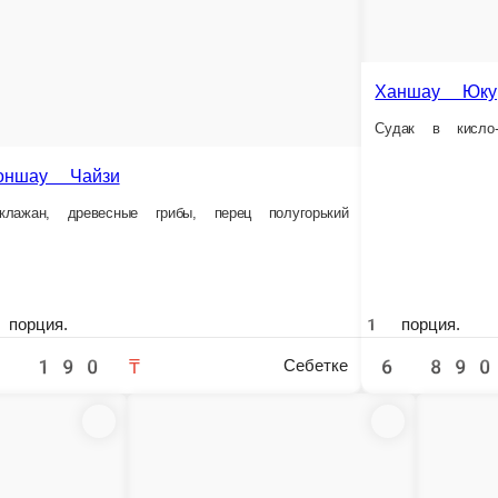
Манты с тыквой
Ханшау Юкур
Манты с тыквой
Судак в кисло-сладком соусе
грибы, перец полугорький
1 порция.
6 дана.
6 890 ₸
2 490 ₸
Себетке
Себетке
Себетке