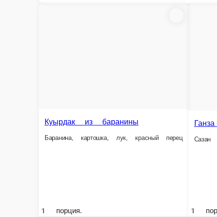
Ванзы сай
Фрикадельки с овощами
Гамбян цомян
Говядина, джусай, полугорький перец, ку
1 порция.
1 порция.
3 990 ₸
2 690 ₸
Себетке
Себе
Гамбян чайзи
Т
Баклажаны в кляре
Д