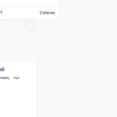
ц, капуста басай, оис
1 порция.
2 690 ₸
Себетке
Себетке
саем
Казан-кебаб из курицы
Куриное филе, лук