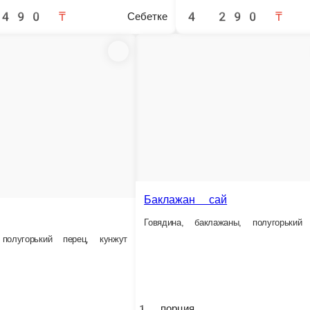
Плов праздничный
С овощами
Н
К
орция.
1 порция.
1 порция.
1 п
 690 ₸
2 290 ₸
3 990 ₸
2
Себетке
Себетке
Себетке
Лазру сай
Говядина, перец, лук
Керин сай
агман