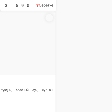
1 порция.
4 290 ₸
Себетке
Лопяй за
Говядина, перец, фунчёза