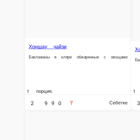
Хоншау чайзи
Хoншау Чайзи
Баклажаны в кляре обжаренные с овощами
Баклажан, древесные 
1 порция.
1 порция.
2 990 ₸
3 190 ₸
Себетке