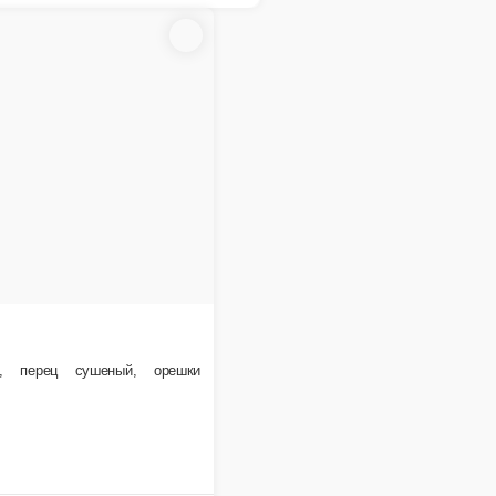
Тебян ру
Лазджи лагман
Говядина, полугорький перец, лук
Куриное филе, полугорький перец
1 порция.
1 порция.
3 990 ₸
2 290 ₸
Себетке
Себетке