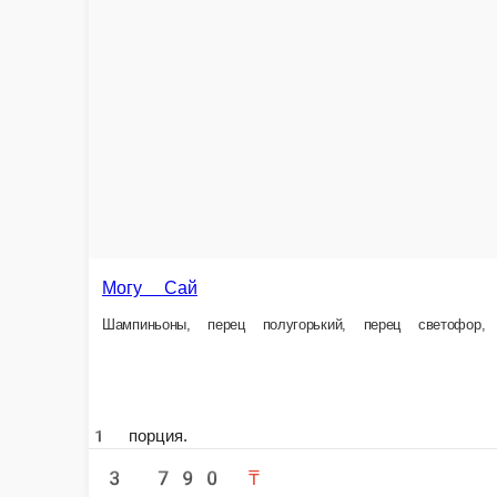
Лазджи сай
Лазру лагман
Куриное филе, полугорький перец
Говядина, полугорький перец с 
1 порция.
1 порция.
3 790 ₸
2 490 ₸
Себетке
Се