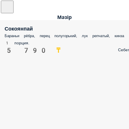
Мәзір
Сокоянпай
Бараньи рёбра, перец полугорький, лук репчатый, кинза
1 порция.
5 790 ₸
Себе