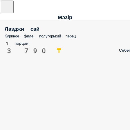
Мәзір
Лазджи сай
Куриное филе, полугорький перец
1 порция.
3 790 ₸
Себе